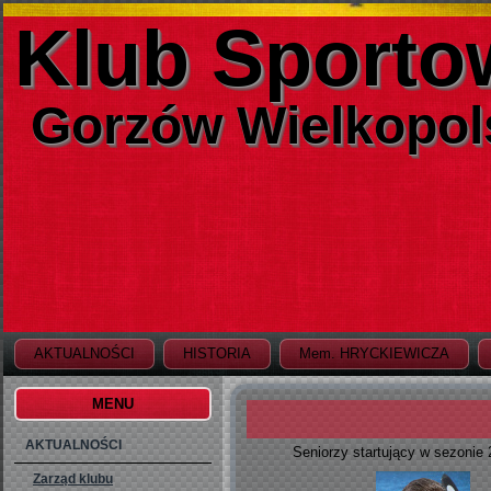
Klub Sporto
Gorzów Wielkopol
AKTUALNOŚCI
HISTORIA
Mem. HRYCKIEWICZA
MENU
AKTUALNOŚCI
Seniorzy startujący w sezonie
Zarząd klubu