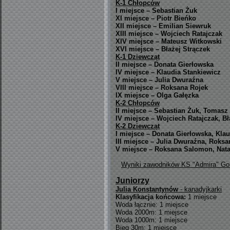
K-1 Chłopców
I miejsce – Sebastian Żuk
XI miejsce – Piotr Bieńko
XII miejsce – Emilian Siewruk
XIII miejsce – Wojciech Ratajczak
XIV miejsce – Mateusz Witkowski
XVI miejsce – Błażej Strączek
K-1 Dziewcząt
II miejsce – Donata Gierłowska
IV miejsce – Klaudia Stankiewicz
V miejsce – Julia Dwuraźna
VIII miejsce – Roksana Rojek
IX miejsce – Olga Gałęzka
K-2 Chłopców
II miejsce – Sebastian Żuk, Tomasz
IV miejsce – Wojciech Ratajczak, Bł
K-2 Dziewcząt
I miejsce – Donata Gierłowska, Kla
III miejsce – Julia Dwuraźna, Roks
V miejsce – Roksana Salomon, Natal
Wyniki zawodników KS "Admira" Gorz
Juniorzy
Julia Konstantynów
- kanadyjkarki
Klasyfikacja końcowa:
1 miejsce
Woda łącznie: 1 miejsce
Woda 2000m: 1 miejsce
Woda 1000m: 1 miejsce
Bieg 30m: 1 miejsce