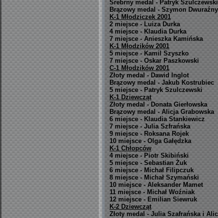
Srebrny medal - Patryk Szulczewski
Brązowy medal - Szymon Dwuraźny 
K-1 Młodziczek 2001
2 miejsce - Luiza Durka
4 miejsce - Klaudia Durka
7 miejsce - Anieszka Kamińska
K-1 Młodzików 2001
5 miejsce - Kamil Szyszko
7 miejsce - Oskar Paszkowski
C-1 Młodzików 2001
Złoty medal - Dawid Inglot
Brązowy medal - Jakub Kostrubiec
5 miejsce - Patryk Szulczewski
K-1 Dziewcząt
Złoty medal - Donata Gierłowska
Brązowy medal - Alicja Grabowska
6 miejsce - Klaudia Stankiewicz
7 miejsce - Julia Szfrańska
9 miejsce - Roksana Rojek
10 miejsce - Olga Gałędzka
K-1 Chłopców
4 miejsce - Piotr Skibiński
5 miejsce - Sebastian Żuk
6 miejsce - Michał Filipczuk
8 miejsce - Michał Szymański
10 miejsce - Aleksander Mamet
11 miejsce - Michał Woźniak
12 miejsce - Emilian Siewruk
K-2 Dziewcząt
Złoty medal - Julia Szafrańska i Al