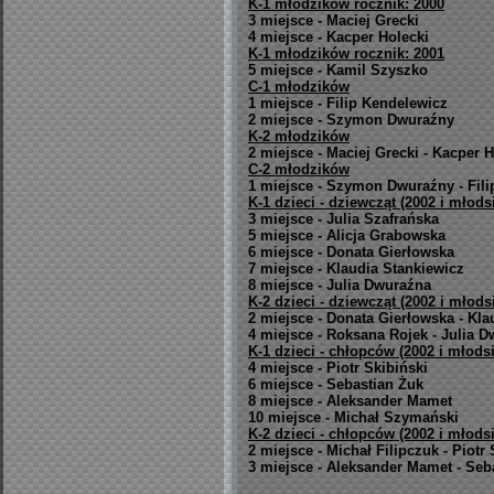
K-1 młodzików rocznik: 2000
3 miejsce - Maciej Grecki
4 miejsce - Kacper Holecki
K-1 młodzików rocznik: 2001
5 miejsce - Kamil Szyszko
C-1 młodzików
1 miejsce - Filip Kendelewicz
2 miejsce - Szymon Dwuraźny
K-2 młodzików
2 miejsce - Maciej Grecki - Kacper H
C-2 młodzików
1 miejsce - Szymon Dwuraźny - Fil
K-1 dzieci - dziewcząt (2002 i młodsi
3 miejsce - Julia Szafrańska
5 miejsce - Alicja Grabowska
6 miejsce - Donata Gierłowska
7 miejsce - Klaudia Stankiewicz
8 miejsce - Julia Dwuraźna
K-2 dzieci - dziewcząt (2002 i młodsi
2 miejsce - Donata Gierłowska - Kla
4 miejsce - Roksana Rojek - Julia 
K-1 dzieci - chłopców (2002 i młodsi
4 miejsce - Piotr Skibiński
6 miejsce - Sebastian Żuk
8 miejsce - Aleksander Mamet
10 miejsce - Michał Szymański
K-2 dzieci - chłopców (2002 i młodsi
2 miejsce - Michał Filipczuk - Piotr 
3 miejsce - Aleksander Mamet - Seb