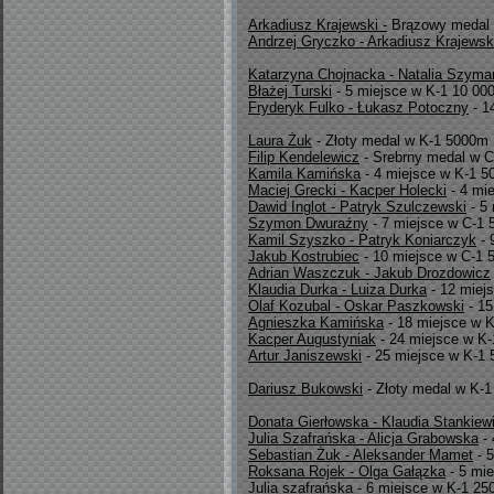
Arkadiusz Krajewski -
Brązowy medal 
Andrzej Gryczko - Arkadiusz Krajewsk
Katarzyna Chojnacka - Natalia Szyma
Błażej Turski
- 5 miejsce w K-1 10 00
Fryderyk Fulko - Łukasz Potoczny
- 1
Laura Żuk
- Złoty medal w K-1 5000m
Filip Kendelewicz
- Srebrny medal w C
Kamila Kamińska
- 4 miejsce w K-1 
Maciej Grecki - Kacper Holecki
- 4 mi
Dawid Inglot - Patryk Szulczewski
- 5
Szymon Dwuraźny
- 7 miejsce w C-1
Kamil Szyszko - Patryk Koniarczyk
- 
Jakub Kostrubiec
- 10 miejsce w C-1
Adrian Waszczuk - Jakub Drozdowicz
Klaudia Durka - Luiza Durka
- 12 miej
Olaf Kozubal - Oskar Paszkowski
- 15
Agnieszka Kamińska
- 18 miejsce w 
Kacper Augustyniak
- 24 miejsce w K
Artur Janiszewski
- 25 miejsce w K-1
Dariusz Bukowski
- Złoty medal w K-
Donata Gierłowska - Klaudia Stankiew
Julia Szafrańska - Alicja Grabowska
- 
Sebastian Żuk - Aleksander Mamet
- 
Roksana Rojek - Olga Gałązka
- 5 mi
Julia szafrańska
- 6 miejsce w K-1 2