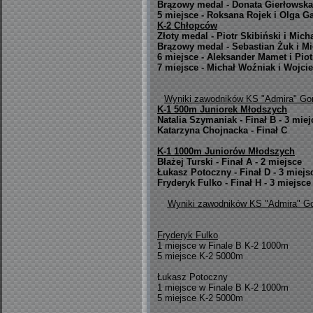
Brązowy medal - Donata Gierłowska 
5 miejsce - Roksana Rojek i Olga G
K-2 Chłopców
Złoty medal - Piotr Skibiński i Mich
Brązowy medal - Sebastian Żuk i M
6 miejsce - Aleksander Mamet i Pio
7 miejsce - Michał Woźniak i Wojci
Wyniki zawodników KS "Admira" Gor
K-1 500m Juniorek Młodszych
Natalia Szymaniak - Finał B - 3 miej
Katarzyna Chojnacka - Finał C
K-1 1000m Juniorów Młodszych
Błażej Turski - Finał A - 2 miejsce
Łukasz Potoczny - Finał D - 3 miejs
Fryderyk Fulko - Finał H - 3 miejsce
Wyniki zawodników KS "Admira" Go
Fryderyk Fulko
1 miejsce w Finale B K-2 1000m
5 miejsce K-2 5000m
Łukasz Potoczny
1 miejsce w Finale B K-2 1000m
5 miejsce K-2 5000m