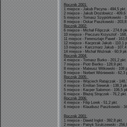
Rocznik 2001:
1 miejsce - Jakub Pecyna - 494,5 pkt.
2 miejsce - Jakub Drozdowicz - 409,6 
5 miejsce - Tomasz Szypiórkowski - 3
8 miejsce - Oskar Paszkowski - 203,8 
Rocznik 2002:
6 miejsce - Michał Filipczuk - 274,8 pk
10 miejsce - Pieczuro Krzysztof - 168,
11 miejsce - Ferensztajn Paweł - 163,6
12 miejsce - Kacprzak Jakub - 110,1 p
13 miejsce - Karczmarz Jakub - 107,4 
14 miejsce - Michał Woźniak - 60,9 pk
Rocznik 2004:
4 miejsce - Tomasz Burko - 201,2 pkt.
7 miejsce - Piotr Bieńko - 128,9 pkt.
8 miejsce - Mateusz Witkowski - 108 p
9 miejsce - Norbert Wiśniewski - 62,3 
Rocznik 2005:
3 miejsce - Wojciech Ratajczak - 148,
4 miejsce - Emilian Siewruk - 138,3 pk
5 miejsce - Kacper Salomon - 106,5 pk
6 miejsce - Błażej Strączek - 76,2 pkt.
Rocznik 2006:
4 miejsce - Filip Lorek - 51,2 pkt.
6 miejsce - Klaudiusz Paszkowski - 34
Rocznik 2001:
1 miejsce - Dawid Inglot - 392,8 pkt.
2 miejsce - Patryk Szulczewski - 256,