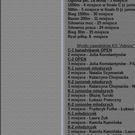
Ogólna pkt. za wodę - 5 miejsce
1000m - 4 miejsce w finale C (z juni
500m - 5 miejsce w finale D (z junio
Bieg 1500m - 30 miejsce
Basen 200m - 11 miejsce
Siłownia moc - 25 miejsce
Siłownia praca - 24 miejsce
Bieg 30m - 35 miejsce
Rzut piłką- 8 miejsce
Wyniki zawodników KS "Admira" G
C-1 kanadyjkarek OPEN
2 miejsce - Julia Konstantynów
C-2 OPEN
3 miejsce - Julia Konstantynów - Fi
K-1 juniorek młodszych
2 miejsce - Natalia Szymaniak
4 miejsce - Katarzyna Chojnacka
K-2 juniorek młodszych
3 miejsce - Katarzyna Chojnacka - 
K-1 juniorów młodszych
2 miejsce - Błażej Turski
4 miejsce - Łukasz Potoczny
K-2 juniorów młodszych
3 miejsce - Fryderyk Fulko - Łukas
K-1 młodziczek
1 miejsce - Laura Żuk
2 miejsce - Kamila Kamińska
K-2 młodziczek
1 miejsce - Kamila Kamińska - Laur