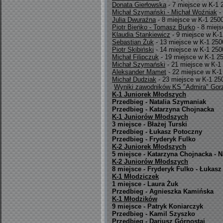
Donata Gierłowska
- 7 miejsce w K-1
Michał Szymański - Michał Woźniak
-
Julia Dwuraźna
- 8 miejsce w K-1 250
Piotr Bieńko - Tomasz Burko
- 8 miej
Klaudia Stankiewicz
- 9 miejsce w K-
Sebastian Żuk
- 13 miejsce w K-1 25
Piotr Skibiński
- 14 miejsce w K-1 25
Michał Filipczuk
- 19 miejsce w K-1 
Michał Szymański
- 21 miejsce w K-
Aleksander Mamet
- 22 miejsce w K-
Michał Dudziak
- 23 miejsce w K-1 2
Wyniki zawodników KS "Admira" Gorzó
K-1 Juniorek Młodszych
Przedbieg - Natalia Szymaniak
Przedbieg - Katarzyna Chojnacka
K-1 Juniorów Młodszych
3 miejsce - Błażej Turski
Przedbieg - Łukasz Potoczny
Przedbieg - Fryderyk Fulko
K-2 Juniorek Młodszych
5 miejsce - Katarzyna Chojnacka - 
K-2 Juniorów Młodszych
8 miejsce - Fryderyk Fulko - Łukas
K-1 Młodziczek
1 miejsce - Laura Żuk
Przedbieg - Agnieszka Kamińska
K-1 Młodzików
9 miejsce - Patryk Koniarczyk
Przedbieg - Kamil Szyszko
Przedbieg - Dariusz Górnostaj