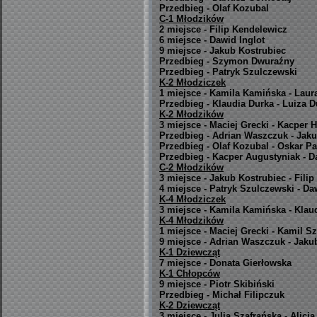
Przedbieg - Olaf Kozubal
C-1 Młodzików
2 miejsce - Filip Kendelewicz
6 miejsce - Dawid Inglot
9 miejsce - Jakub Kostrubiec
Przedbieg - Szymon Dwuraźny
Przedbieg - Patryk Szulczewski
K-2 Młodziczek
1 miejsce - Kamila Kamińska - Laur
Przedbieg - Klaudia Durka - Luiza D
K-2 Młodzików
3 miejsce - Maciej Grecki - Kacper H
Przedbieg - Adrian Waszczuk - Jak
Przedbieg - Olaf Kozubal - Oskar P
Przedbieg - Kacper Augustyniak - D
C-2 Młodzików
3 miejsce - Jakub Kostrubiec - Fili
4 miejsce - Patryk Szulczewski - Da
K-4 Młodziczek
3 miejsce - Kamila Kamińska - Klau
K-4 Młodzików
1 miejsce - Maciej Grecki - Kamil S
9 miejsce - Adrian Waszczuk - Jaku
K-1 Dziewcząt
7 miejsce - Donata Gierłowska
K-1 Chłopców
9 miejsce - Piotr Skibiński
Przedbieg - Michał Filipczuk
K-2 Dziewcząt
3 miejsce - Julia Szafrańska - Alic