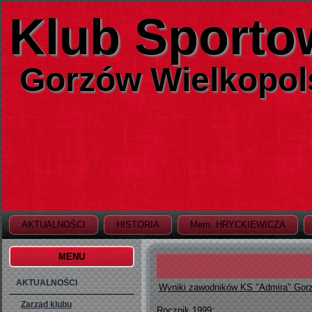
Klub Sporto
Gorzów Wielkopol
AKTUALNOŚCI
HISTORIA
Mem. HRYCKIEWICZA
MENU
AKTUALNOŚCI
Wyniki zawodników KS "Admira" Gorzó
Zarząd klubu
Rocznik 1999: