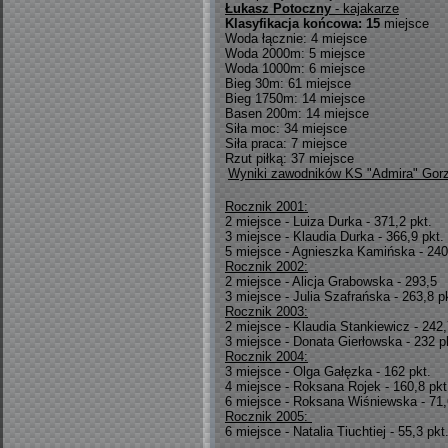
Łukasz Potoczny
- kajakarze
Klasyfikacja końcowa: 15
miejsce
Woda łącznie: 4 miejsce
Woda 2000m: 5 miejsce
Woda 1000m: 6 miejsce
Bieg 30m: 61 miejsce
Bieg 1750m: 14 miejsce
Basen 200m: 14 miejsce
Siła moc: 34 miejsce
Siła praca: 7 miejsce
Rzut piłką: 37 miejsce
Wyniki zawodników KS "Admira" Gorzó
Rocznik 2001:
2 miejsce - Luiza Durka - 371,2 pkt.
3 miejsce - Klaudia Durka - 366,9 pkt.
5 miejsce - Agnieszka Kamińska - 240
Rocznik 2002:
2 miejsce - Alicja Grabowska - 293,5
3 miejsce - Julia Szafrańska - 263,8 p
Rocznik 2003:
2 miejsce - Klaudia Stankiewicz - 242,
3 miejsce - Donata Gierłowska - 232 p
Rocznik 2004:
3 miejsce - Olga Gałęzka - 162 pkt.
4 miejsce - Roksana Rojek - 160,8 pkt
6 miejsce - Roksana Wiśniewska - 71,
Rocznik 2005:
6 miejsce - Natalia Tiuchtiej - 55,3 pkt