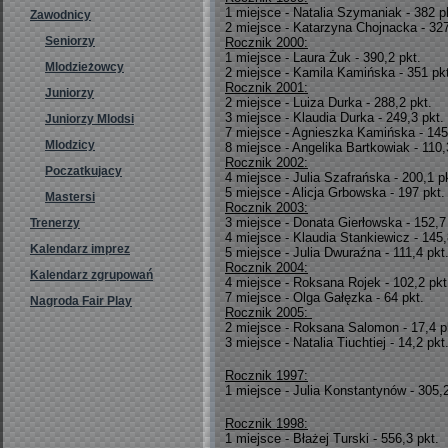
1 miejsce - Natalia Szymaniak - 382 p
Zawodnicy
2 miejsce - Katarzyna Chojnacka - 327
Seniorzy
Rocznik 2000:
1 miejsce - Laura Żuk - 390,2 pkt.
Mlodzieżowcy
2 miejsce - Kamila Kamińska - 351 pkt
Rocznik 2001:
Juniorzy
2 miejsce - Luiza Durka - 288,2 pkt.
3 miejsce - Klaudia Durka - 249,3 pkt.
Juniorzy Mlodsi
7 miejsce - Agnieszka Kamińska - 145
Mlodzicy
8 miejsce - Angelika Bartkowiak - 110,
Rocznik 2002:
Poczatkujacy
4 miejsce - Julia Szafrańska - 200,1 p
5 miejsce - Alicja Grbowska - 197 pkt.
Mastersi
Rocznik 2003:
3 miejsce - Donata Gierłowska - 152,7
Trenerzy
4 miejsce - Klaudia Stankiewicz - 145,
Kalendarz imprez
5 miejsce - Julia Dwuraźna - 111,4 pkt
Rocznik 2004:
Kalendarz zgrupowań
4 miejsce - Roksana Rojek - 102,2 pkt
7 miejsce - Olga Gałęzka - 64 pkt.
Nagroda Fair Play
Rocznik 2005:
2 miejsce - Roksana Salomon - 17,4 p
3 miejsce - Natalia Tiuchtiej - 14,2 pkt
Rocznik 1997:
1 miejsce - Julia Konstantynów - 305,2
Rocznik 1998:
1 miejsce - Błażej Turski - 556,3 pkt.