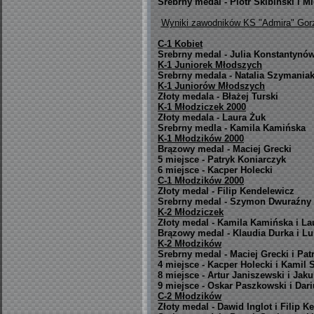
Srebrny medal - Piotr Skibiński i Mi
Wyniki zawodników KS "Admira" Gorz
C-1 Kobiet
Srebrny medal - Julia Konstantynó
K-1 Juniorek Młodszych
Srebrny medala - Natalia Szymania
K-1 Juniorów Młodszych
Złoty medala - Błażej Turski
K-1 Młodziczek 2000
Złoty medala - Laura Żuk
Srebrny medla - Kamila Kamińska
K-1 Młodzików 2000
Brązowy medal - Maciej Grecki
5 miejsce - Patryk Koniarczyk
6 miejsce - Kacper Holecki
C-1 Młodzików 2000
Złoty medal - Filip Kendelewicz
Srebrny medal - Szymon Dwuraźny
K-2 Młodziczek
Złoty medal - Kamila Kamińska i La
Brązowy medal - Klaudia Durka i Lu
K-2 Młodzików
Srebrny medal - Maciej Grecki i Pat
4 miejsce - Kacper Holecki i Kamil
8 miejsce - Artur Janiszewski i Ja
9 miejsce - Oskar Paszkowski i Dar
C-2 Młodzików
Złoty medal - Dawid Inglot i Filip 