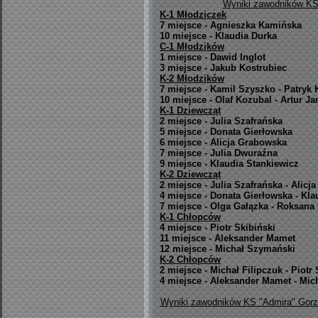
Wyniki zawodników KS 
K-1 Młodziczek
7 miejsce - Agnieszka Kamińska
10 miejsce - Klaudia Durka
C-1 Młodzików
1 miejsce - Dawid Inglot
3 miejsce - Jakub Kostrubiec
K-2 Młodzików
7 miejsce - Kamil Szyszko - Patryk
10 miejsce - Olaf Kozubal - Artur J
K-1 Dziewcząt
2 miejsce - Julia Szafrańska
5 miejsce - Donata Gierłowska
6 miejsce - Alicja Grabowska
7 miejsce - Julia Dwuraźna
9 miejsce - Klaudia Stankiewicz
K-2 Dziewcząt
2 miejsce - Julia Szafrańska - Alic
4 miejsce - Donata Gierłowska - Kla
7 miejsce - Olga Gałązka - Roksana
K-1 Chłopców
4 miejsce - Piotr Skibiński
11 miejsce - Aleksander Mamet
12 miejsce - Michał Szymański
K-2 Chłopców
2 miejsce - Michał Filipczuk - Piotr 
4 miejsce - Aleksander Mamet - Mi
Wyniki zawodników KS "Admira" Gorzó