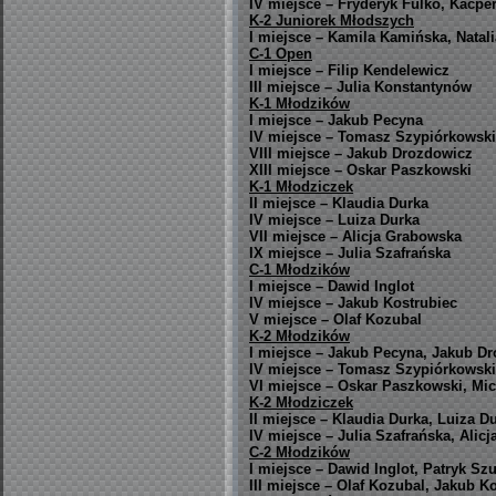
IV miejsce – Fryderyk Fulko, Kacpe
K-2 Juniorek Młodszych
I miejsce – Kamila Kamińska, Natal
C-1 Open
I miejsce – Filip Kendelewicz
III miejsce – Julia Konstantynów
K-1 Młodzików
I miejsce – Jakub Pecyna
IV miejsce – Tomasz Szypiórkowski
VIII miejsce – Jakub Drozdowicz
XIII miejsce – Oskar Paszkowski
K-1 Młodziczek
II miejsce – Klaudia Durka
IV miejsce – Luiza Durka
VII miejsce – Alicja Grabowska
IX miejsce – Julia Szafrańska
C-1 Młodzików
I miejsce – Dawid Inglot
IV miejsce – Jakub Kostrubiec
V miejsce – Olaf Kozubal
K-2 Młodzików
I miejsce – Jakub Pecyna, Jakub D
IV miejsce – Tomasz Szypiórkowski,
VI miejsce – Oskar Paszkowski, Mi
K-2 Młodziczek
II miejsce – Klaudia Durka, Luiza D
IV miejsce – Julia Szafrańska, Alic
C-2 Młodzików
I miejsce – Dawid Inglot, Patryk Sz
III miejsce – Olaf Kozubal, Jakub K