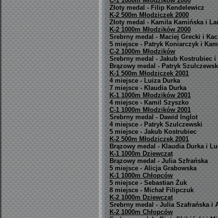
C-1 1000m Młodzików 2000
Złoty medal - Filip Kendelewicz
K-2 500m Młodziczek 2000
Złoty medal - Kamila Kamińska i La
K-2 1000m Młodzików 2000
Srebrny medal - Maciej Grecki i Kac
5 miejsce - Patryk Koniarczyk i Ka
C-2 1000m Młodzików
Srebrny medal - Jakub Kostrubiec i
Brązowy medal - Patryk Szulczewski
K-1 500m Młodziczek 2001
4 miejsce - Luiza Durka
7 miejsce - Klaudia Durka
K-1 1000m Młodzików 2001
4 miejsce - Kamil Szyszko
C-1 1000m Młodzików 2001
Srebrny medal - Dawid Inglot
4 miejsce - Patryk Szulczewski
5 miejsce - Jakub Kostrubiec
K-2 500m Młodziczek 2001
Brązowy medal - Klaudia Durka i Lu
K-1 1000m Dziewcząt
Brązowy medal - Julia Szfrańska
5 miejsce - Alicja Grabowska
K-1 1000m Chłopców
5 miejsce - Sebastian Żuk
8 miejsce - Michał Filipczuk
K-2 1000m Dziewcząt
Srebrny medal - Julia Szafrańska i
K-2 1000m Chłopców