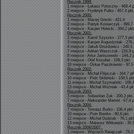
Rocznik 1999:
1 miejsce - Łukasz Potoczny - 469,4 p
2 miejsce - Fryderyk Fulko - 457,4 pkt
Rocznik 2000:
1 miejsce - Maciej Grecki - 421,4
2 miejsce - Patryk Koniarczyk - 399,7
4 miejsce - Kacper Holecki - 364,2 pkt
Rocznik 2001:
2 miejsce - Kamil Szyszko - 277,3 pkt
3 miejsce - Kacper Augustyniak - 276,
4 miejsce - Jakub Drozdowicz - 240,5 
7 miejsce - Adrian Waszczuk - 216,9 p
8 miejsce - Artur Janiszewski - 144,2 p
9 miejsce - Olaf Kozubal - 109,3 pkt.
10 miejsce - Oskar Paszkowski - 97,5 
Rocznik 2002:
9 miejsce - Michał Filipczuk - 164,7 pk
10 miejsce - Piotr Skibiński - 158,5 pk
11 miejsce - Michał Szymański - 106,4
13 miejsce - Michał Woźniak - 43,4 pk
Rocznik 2003:
3 miejsce - Sebastian Żuk - 200,2 pkt.
7 miejsce - Aleksander Mamet - 67,6 p
Rocznik 2004:
7 miejsce - Tomasz Burko - 106,4 pkt.
10 miejsce - Piotr Bieńko - 80,8 pkt.
12 miejsce - Michał Dudziak - 76,1 pkt
13 miejsce - Mateusz Witkowski - 35,5
Rocznik 2006/2007:
1 miejsce - Wojciech Ratajczak - 74,1 