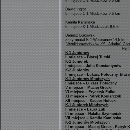
4 miejsce C-2 Młodzików 9,6 km
Dawid Inglot
5 miejsce C-1 Młodzików 9,6 km
Kamila Kamińska
6 miejsce K-1 Młodziczek 9,6 km
Dariusz Bukowski
Złoty medal K-1 Weteranów 14,5 km
Wyniki zawodników KS "Admira" Gorz
Rejn
K-1 Juniorów
II miejsce – Błażej Turski
K-1 Juniorek
I miejsce – Julia Konstantynów
K-2 Juniorów
II miejsce – Łukasz Potoczny, Błaże
K-1 Juniorów Młodszych
I miejsce – Łukasz Potoczny
V miejsce – Maciej Grecki
VI miejsce – Fryderyk Fulko
XI miejsce – Patryk Koniarczyk
XII miejsce – Kacper Holecki
K-1 Juniorek Młodszych
II miejsce – Laura Żuk
III miejsce – Natalia Szymaniak
VII miejsce – Kamila Kamińska
K-2 Juniorów Młodszych
III miejsce – Maciej Grecki, Patryk 