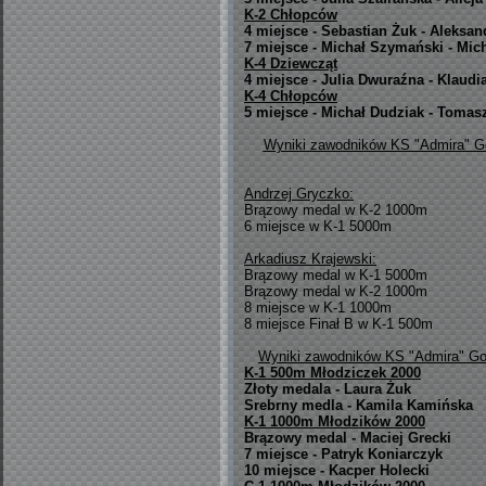
K-2 Chłopców
4 miejsce - Sebastian Żuk - Aleksa
7 miejsce - Michał Szymański - Mic
K-4 Dziewcząt
4 miejsce - Julia Dwuraźna - Klaudi
K-4 Chłopców
5 miejsce - Michał Dudziak - Tomas
Wyniki zawodników KS "Admira" Gor
Andrzej Gryczko:
Brązowy medal w K-2 1000m
6 miejsce w K-1 5000m
Arkadiusz Krajewski:
Brązowy medal w K-1 5000m
Brązowy medal w K-2 1000m
8 miejsce w K-1 1000m
8 miejsce Finał B w K-1 500m
Wyniki zawodników KS "Admira" Gor
K-1 500m Młodziczek 2000
Złoty medala - Laura Żuk
Srebrny medla - Kamila Kamińska
K-1 1000m Młodzików 2000
Brązowy medal - Maciej Grecki
7 miejsce - Patryk Koniarczyk
10 miejsce - Kacper Holecki