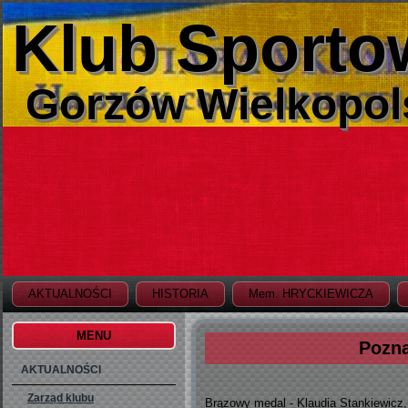
Klub Sporto
Gorzów Wielkopol
AKTUALNOŚCI
HISTORIA
Mem. HRYCKIEWICZA
MENU
Pozna
AKTUALNOŚCI
Zarząd klubu
Brązowy medal - Klaudia Stankiewicz