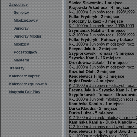
Siwiec Sławomir - 1 miejsce
Zawodnicy
Krajewski Arkadiusz - 4 miejsce
K-1 1000m Juniorów rocz. 1998/1999
Seniorzy
Fulko Fryderyk - 2 miejsce
Mlodzieżowcy
Potoczny Łukasz - 3 miejsce
K-1 1000m Juniorek rocz. 1998/1999
Juniorzy
Szymaniak Natalia - 1 miejsce
K-2 1000m Juniorów rocz. 1998/1999
Juniorzy Mlodsi
Fulko Fryderyk -
Potoczny Łukasz - 
K-1 1000m Juniorów młodszych rocz.
Mlodzicy
Pecyna Jakub - 2 miejsce
Poczatkujacy
Szypiórkowski Tomasz - 9 miejsce
Szyszko Kamil - 16 miejsce
Mastersi
Drozdowicz Jakub - 17 miejsce
C-1 1000m Juniorów młodszych rocz.
Trenerzy
Kozubal Olaf - 2 miejsce
Kalendarz imprez
Kendelewicz Filip - 3 miejsce
Inglot Dawid - 4 miejsce
Kalendarz zgrupowań
K-2 1000m Juniorów młodszych rocz.
Pecyna Jakub - Szyszko Kamil - 1 m
Nagroda Fair Play
Szypiórkowski Tomasz - Drozdowicz
K-1 1000m Juniorek młodszych rocz. 
Kamińska Kamila - 1 miejsce
Durka Klaudia - 2 miejsce
Durka Luiza - 5 miejsce
K-2 1000m Juniorek młodszych rocz. 
Kamińska Kamila - Durka Klaudia - 
C-2 1000m Juniorów młodszych rocz.
Kendelewicz Filip -
Inglot Dawid - 1
K-1 1000m Młodzików rocz. 2003