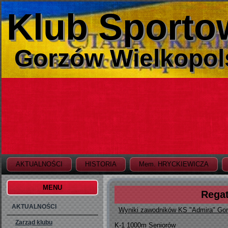
Klub Sporto
Gorzów Wielkopol
AKTUALNOŚCI
HISTORIA
Mem. HRYCKIEWICZA
MENU
Regat
AKTUALNOŚCI
Wyniki zawodników KS "Admira" Gorz
Zarząd klubu
K-1 1000m Seniorów