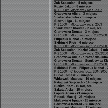
Żuk Sebastian - 5 miejsce
Kozieł Jakub - 8 miejsce
K-1 1000m Młodziczek rocz. 2002
Grabowska Alicja - 3 miejsce
Szafrańska Julia - 5 miejsce
Siewruk Iga - 11 miejsce
K-1 1000m Młodziczek rocz. 2003
Stankiewicz Klaudia - 2 miejsce
Gierłowska Donata - 3 miejsce
C-1 1000m Młodzików rocz. 2002/200
Filipczuk Michał - 5 miejsce
Skibiński Piotr - 6 miejsce
K-2 1000m Młodzików rocz. 2002/200
Żuk Sebastian - Kozieł Jakub - 9 mi
K-2 1000m Młodziczek rocz. 2002/20
Grabowska Alicja - Szafrańska Julia
Gierłowska Donata - Stankiewicz Kla
C-2 1000m Młodzików rocz. 2002/200
Skibiński Piotr - Filipczuk Michał - 
K-1 1000m Chłopców rocz. 2004/2005
Burko Tomasz - 9 miejsce
Witkowski Mateusz - 10 miejsce
Ratajczak Wojciech - 14 miejsce
Bieńko Piotr - 16 miejsce
Szkuta Aleks - 18 miejsce
Łaputa Adam - 21 miejsce
Potocki Maciej - 23 miejsce
Mulczyński Ignacy - 28 miejsce
Pawłowski Konrad - 30 miejsce
Łazorczyk Mateusz - 31 miejsce